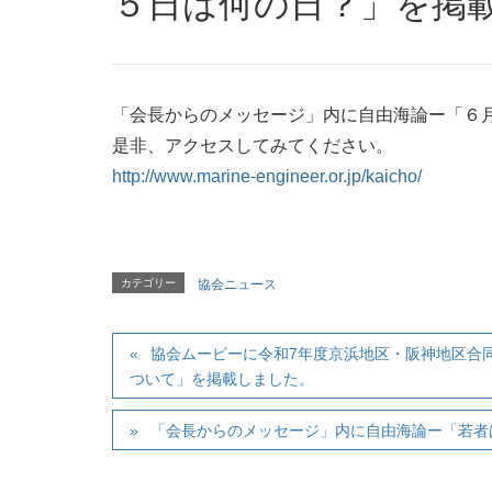
５日は何の日？」を掲
「会長からのメッセージ」内に自由海論ー「６
是非、アクセスしてみてください。
http://www.marine-engineer.or.jp/kaicho/
カテゴリー
協会ニュース
協会ムービーに令和7年度京浜地区・阪神地区合同技術講演会
ついて」を掲載しました。
「会長からのメッセージ」内に自由海論ー「若者