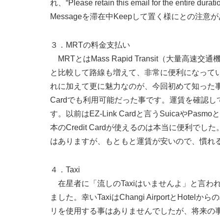
れ、“Please retain this email for the entire 
Messageを滞在中Keepして置く様にとの注意
３．MRTの料金支払い
MRTとはMass Rapid Transit（大量高
と比較して路線も増えて、非常に便利になって
れに加えて更に魅力なのが、今回初めて知った事ですが、
Cardでも利用可能だった事です。運賃を確認
す。以前はEZ-Link Cardと言うSuicaやPa
本のCredit Cardが使えるのは本当に便利
はありますが、もともと運賃が安いので、慣れ
４．Taxi
在星者に「流しのTaxiはいませんよ」と言われ、T
ました。幸いTaxiはChangi AirportとH
リを使用する事はありませんでしたが、将来の