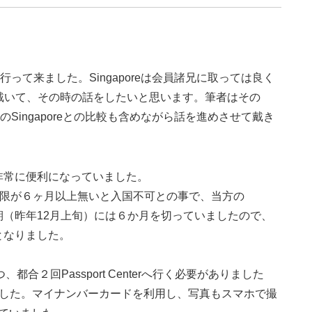
行って来ました。Singaporeは会員諸兄に取っては良く
戴いて、その時の話をしたいと思います。筆者はその
頃のSingaporeとの比較も含めながら話を進めさせて戴き
。非常に便利になっていました。
の有効期限が６ヶ月以上無いと入国不可との事で、当方の
定時期（昨年12月上旬）には６か月を切っていましたので、
事となりました。
２回Passport Centerへ行く必要がありました
りました。マイナンバーカードを利用し、写真もスマホで撮