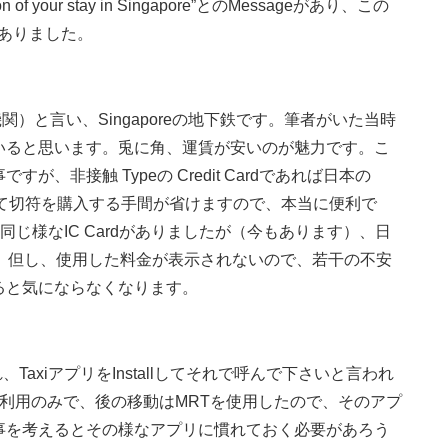
duration of your stay in Singapore”とのMessageがあり、この
がありました。
速交通機関）と言い、Singaporeの地下鉄です。筆者がいた当時
いると思います。兎に角、運賃が安いのが魅力です。こ
非接触 Typeの Credit Cardであれば日本の
して切符を購入する手間が省けますので、本当に便利で
smoと同じ様なIC Cardがありましたが（今もあります）、日
でした。但し、使用した料金が表示されないので、若干の不安
ると気にならなくなります。
axiアプリをInstallしてそれで呼んで下さいと言われ
otelからの利用のみで、後の移動はMRTを使用したので、そのアプ
事を考えるとその様なアプリに慣れておく必要があろう