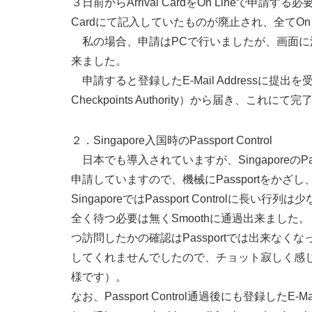
３日前からArrival CardをOn Lineで
Cardにて記入していたものが廃止され、全てOn 
私の場合、申請はPCで行いましたが、画面に
来ました。
申請すると登録したE-Mail Addressに提出を受
Checkpoints Authority）から届き、これに
２．Singapore入国時のPassport Control
日本でも導入されていますが、SingaporeのPas
申請していますので、機械にPassportをか
SingaporeではPassport Controlに
全く待つ必要は無くSmoothに通過出来ました
つ訪問したかの確認はPassportでは出来なくなっ
してくれませんでしたので、チョット寂しく感じ
様です）。
なお、Passport Control通過後にも登録したE-