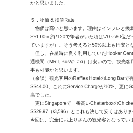
かと思いました。
５．物価 & 換算Rate
物価は高いと思います。理由はインフレと換算R
S$1.00＝約 \120で筆者がいた頃は\70～\
ていますが）。そう考えると50%以上も円安とな
但し、在星時に良く利用していたHooker Ce
通機関（MRT, BusやTaxi）は安いので、観光客
事も可能かと思います。
（余談）観光客用のRaffles HotelのLong Ba
S$44.00、これにService Chargeが10%、更にG
高でした。
更にSingaporeで一番高いChatterboxのChi
S$29.97（\3,596）とこれも決して安くは
今回は、完全にお上りさんの観光客となってい