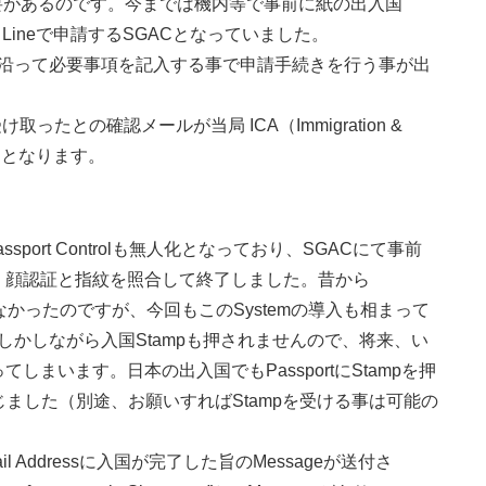
申請する必要があるのです。今までは機内等で事前に紙の出入国
Lineで申請するSGACとなっていました。
沿って必要事項を記入する事で申請手続きを行う事が出
け取ったとの確認メールが当局 ICA（Immigration &
て完了となります。
sport Controlも無人化となっており、SGACにて事前
ざし、顔認証と指紋を照合して終了しました。昔から
長い行列は少なかったのですが、今回もこのSystemの導入も相まって
。しかしながら入国Stampも押されませんので、将来、い
てしまいます。日本の出入国でもPassportにStampを押
ました（別途、お願いすればStampを受ける事は可能の
Mail Addressに入国が完了した旨のMessageが送付さ