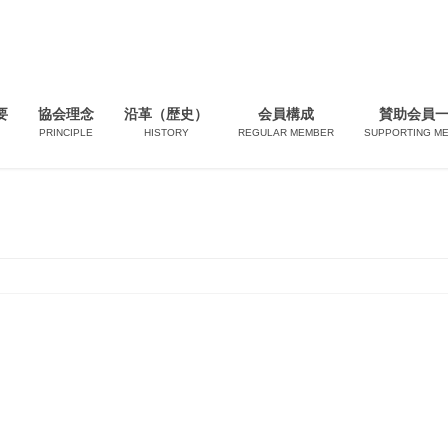
要
協会理念
沿革（歴史）
会員構成
賛助会員
PRINCIPLE
HISTORY
REGULAR MEMBER
SUPPORTING M
poreに行って来ました！」