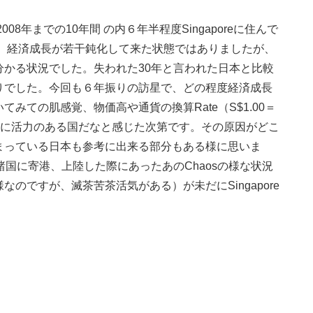
8年までの10年間 の内６年半程度Singaporeに住んで
が、経済成長が若干鈍化して来た状態ではありましたが、
かる状況でした。失われた30年と言われた日本と比較
りでした。今回も６年振りの訪星で、どの程度経済成長
みての肌感覚、物価高や通貨の換算Rate（S$1.00＝
れなりに活力のある国だなと感じた次第です。その原因がどこ
まっている日本も参考に出来る部分もある様に思いま
国に寄港、上陸した際にあったあのChaosの様な状況
のですが、滅茶苦茶活気がある）が未だにSingapore