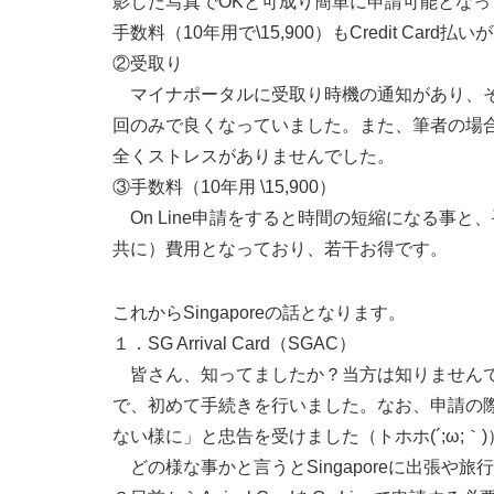
影した写真でOKと可成り簡単に申請可能となっ
手数料（10年用で\15,900）もCredit C
②受取り
マイナポータルに受取り時機の通知があり、その日
回のみで良くなっていました。また、筆者の場
全くストレスがありませんでした。
③手数料（10年用 \15,900）
On Line申請をすると時間の短縮になる事と、
共に）費用となっており、若干お得です。
これからSingaporeの話となります。
１．SG Arrival Card（SGAC）
皆さん、知ってましたか？当方は知りませんで
で、初めて手続きを行いました。なお、申請の
ない様に」と忠告を受けました（トホホ(´;ω;｀)
どの様な事かと言うとSingaporeに出張や旅行