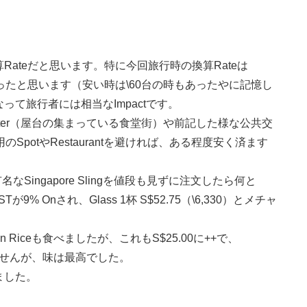
ateだと思います。特に今回旅行時の換算Rateは
80位だったと思います（安い時は\60台の時もあったやに記憶し
って旅行者には相当なImpactです。
nter（屋台の集まっている食堂街）や前記した様な公共交
用のSpotやRestaurantを避ければ、ある程度安く済ます
rで有名なSingapore Slingを値段も見ずに注文したら何と
STが9% Onされ、Glass 1杯 S$52.75（\6,330）とメチャ
cken Riceも食べましたが、これもS$25.00に++で、
ありませんが、味は最高でした。
ました。